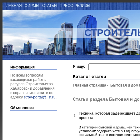
ГЛАВНАЯ
ФИРМЫ
СТАТЬИ
ПРЕСС-РЕЛИЗЫ
СТРОИТЕЛ
Я ищу:
Информация
По всем вопросам
Каталог статей
касающихся работы
ресурса Строительство
Главная страница
Бытовая и дом
Хабаровск и добавления
в справочник пишите по
адресу
stroy-portal@list.ru
.
Статьи раздела Бытовая и д
Объявления
Техника, которая задерживает 
1.
проекта
В категории бытовой и домашней тех
установки: задержка хотя бы одного 
финальный этап в источник системног